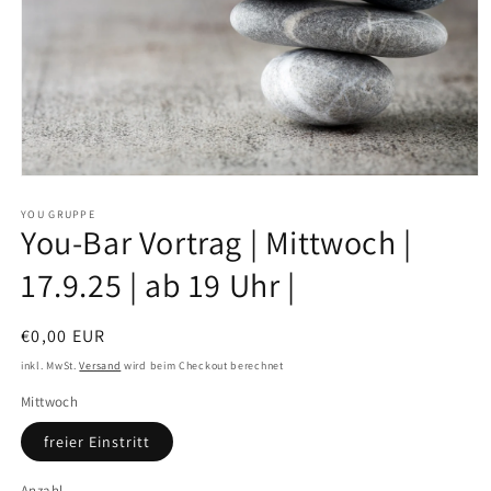
Medien
1
in
YOU GRUPPE
You-Bar Vortrag | Mittwoch |
Modal
öffnen
17.9.25 | ab 19 Uhr |
Normaler
€0,00 EUR
Preis
inkl. MwSt.
Versand
wird beim Checkout berechnet
Mittwoch
freier Einstritt
Anzahl