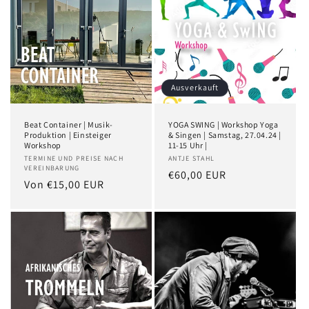
Ausverkauft
Beat Container | Musik-
YOGA SWING | Workshop Yoga
Produktion | Einsteiger
& Singen | Samstag, 27.04.24 |
Workshop
11-15 Uhr |
TERMINE UND PREISE NACH
ANTJE STAHL
VEREINBARUNG
€60,00 EUR
Von €15,00 EUR