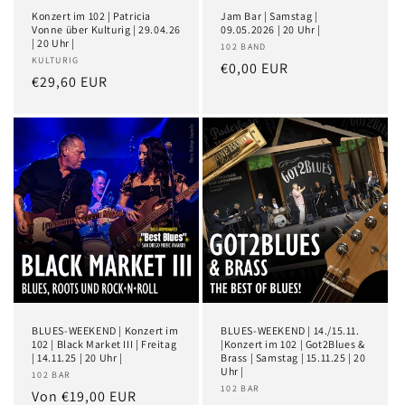
Konzert im 102 | Patricia
Jam Bar | Samstag |
Vonne über Kulturig | 29.04.26
09.05.2026 | 20 Uhr |
| 20 Uhr |
102 BAND
KULTURIG
€0,00 EUR
€29,60 EUR
BLUES-WEEKEND | Konzert im
BLUES-WEEKEND | 14./15.11.
102 | Black Market III | Freitag
|Konzert im 102 | Got2Blues &
| 14.11.25 | 20 Uhr |
Brass | Samstag | 15.11.25 | 20
Uhr |
102 BAR
102 BAR
Von €19,00 EUR