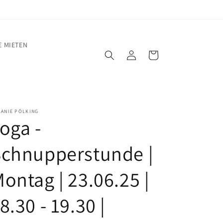
 MIETEN
Einloggen
Warenkorb
LANIE PÖLKING
oga -
Schnupperstunde |
ontag | 23.06.25 |
8.30 - 19.30 |