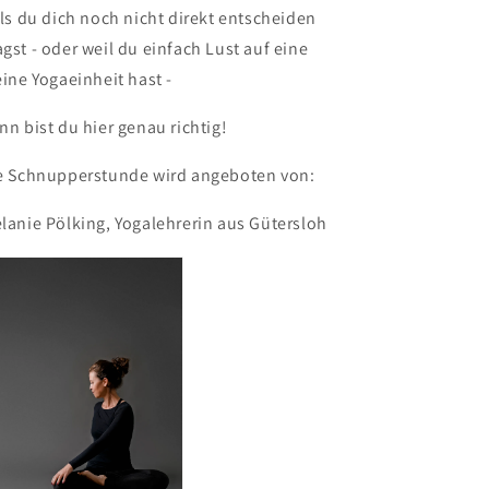
18.30
18.30
lls du dich noch nicht direkt entscheiden
-
-
gst - oder weil du einfach Lust auf eine
19.30
19.30
eine Yogaeinheit hast -
|
|
nn bist du hier genau richtig!
e Schnupperstunde wird angeboten von:
lanie Pölking, Yogalehrerin aus Gütersloh