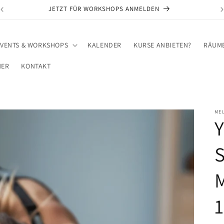
KNAUP DESIGN + SOUL + ACADEMY = HUNDERT ZWEI
EVENTS & WORKSHOPS
KALENDER
KURSE ANBIETEN?
RÄUME
NER
KONTAKT
ME
Y
M
1