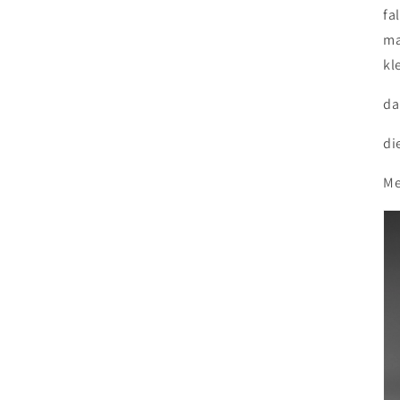
fa
ma
kl
da
di
Me