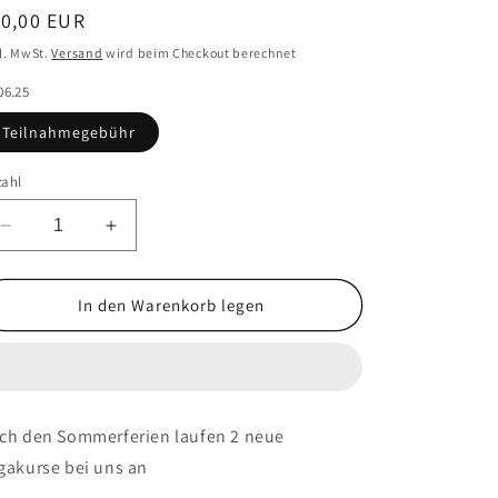
ormaler
10,00 EUR
eis
l. MwSt.
Versand
wird beim Checkout berechnet
06.25
Teilnahmegebühr
zahl
Verringere
Erhöhe
die
die
Menge
Menge
für
für
In den Warenkorb legen
Yoga
Yoga
-
-
Schnupperstunde
Schnupperstunde
|
|
Montag
Montag
ch den Sommerferien laufen 2 neue
|
|
gakurse bei uns an
23.06.25
23.06.25
|
|