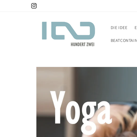
Direkt
zum
Instagram
Inhalt
DIE IDEE
BEATCONTAI
Zu
Produktinformationen
springen