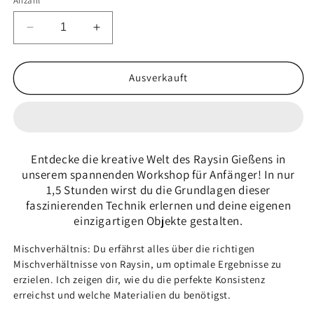
Anzahl
verfügbar
Verringere
Erhöhe
die
die
Menge
Menge
für
für
Ausverkauft
Raysin
Raysin
gießen
gießen
|
|
Samstag,
Samstag,
21.12.24
21.12.24
Entdecke die kreative Welt des Raysin Gießens in
|
|
unserem spannenden Workshop für Anfänger! In nur
16-
16-
1,5 Stunden wirst du die Grundlagen dieser
17.30
17.30
faszinierenden Technik erlernen und deine eigenen
Uhr
Uhr
einzigartigen Objekte gestalten.
Mischverhältnis: Du erfährst alles über die richtigen
Mischverhältnisse von Raysin, um optimale Ergebnisse zu
erzielen. Ich zeigen dir, wie du die perfekte Konsistenz
erreichst und welche Materialien du benötigst.