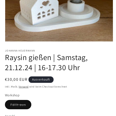
Medien
1
in
JOHANNA HEUERMANN
Raysin gießen | Samstag,
Modal
öffnen
21.12.24 | 16-17.30 Uhr
Normaler
€30,00 EUR
Ausverkauft
Preis
inkl. MwSt.
Versand
wird beim Checkout berechnet
Workshop
Variante
Fällt aus
ausverkauft
oder
nicht