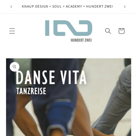
Direkt
zum
KNAUP DESIGN + SOUL + ACADEMY = HUNDERT ZWEI
Inhalt
Warenkorb
oduktinformationen
ringen