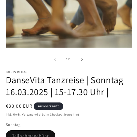
M
2
in
M
ö
Medien
1
in
von
1
/
2
Modal
öffnen
DORIS REHAGE
DanseVita Tanzreise | Sonntag
16.03.2025 | 15-17.30 Uhr |
Normaler
€30,00 EUR
Ausverkauft
Preis
inkl. MwSt.
Versand
wird beim Checkout berechnet
Sonntag
Variante
Teilnahmegebühr