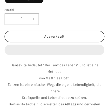
ausverkauft
oder
nicht
Anzahl
verfügbar
Verringere
Erhöhe
die
die
Menge
Menge
für
für
Ausverkauft
DanseVita
DanseVita
Tanzreise
Tanzreise
|
|
Sonntag
Sonntag
16.03.2025
16.03.2025
DanseVita bedeutet "Der Tanz des Lebens" und ist eine
|
|
Methode
15-
15-
17.30
17.30
von Matthias Hotz.
Uhr
Uhr
Tanzen ist ein einfacher Weg, die eigene Lebendigkeit, die
|
|
innere
Kraftquelle und Lebensfreude zu spüren.
DanseVita lädt ein, die Welten des Alltags und der vielen